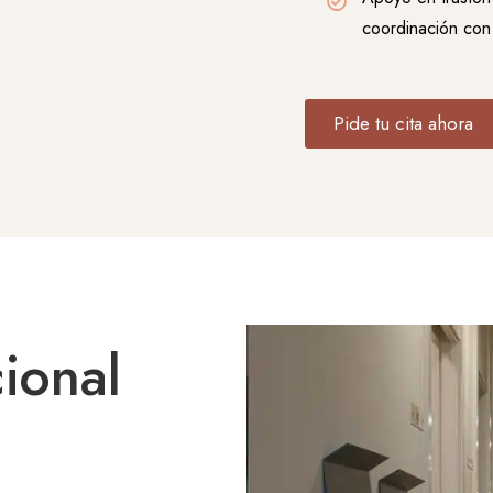
coordinación con
Pide tu cita ahora
cional