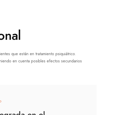
onal
ntes que están en tratamiento psiquiátrico.
teniendo en cuenta posibles efectos secundarios
​
tegrada en el