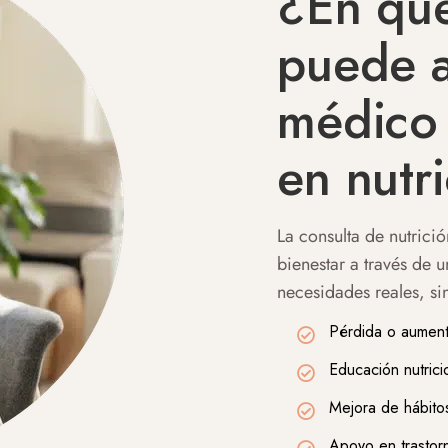
¿En qué
puede a
médico 
en nutr
La consulta de nutrició
bienestar a través de 
necesidades reales, sin
Pérdida o aument
Educación nutrici
Mejora de hábitos
Apoyo en trastorn