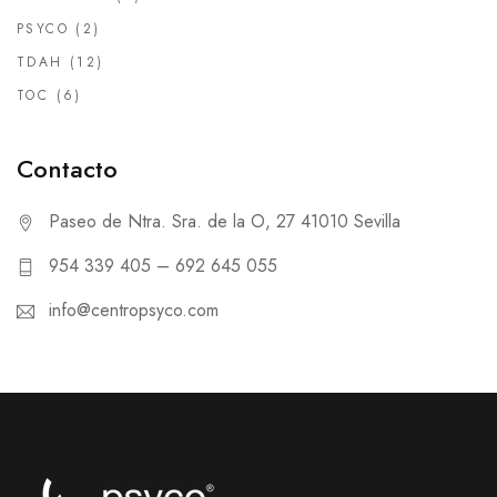
PSYCO
(2)
TDAH
(12)
TOC
(6)
Contacto
Paseo de Ntra. Sra. de la O, 27 41010 Sevilla
954 339 405 – 692 645 055
info@centropsyco.com